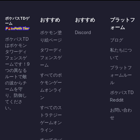
ポケパスTDゲ
おすすめ
おすすめ
プラットフ
ーム
ォーム
ポケモン塗
Discord
ポケパスTD
り絵ページ
ブログ
はポケモン
タワーディ
私たちにつ
タワーディ
フェンスゲ
いて
フェンスゲ
ームです！9
ーム
プラットフ
つの異なる
すべてのポ
ォームルー
ルートで敵
ケモンゲー
ル
の波からチ
ームを守
ムオンライ
ポケパスTD
り、防御し
ン
Reddit
てくださ
すべてのス
い。
お問い合わ
トラテジー
せ
ゲームオン
ライン
すべてのバ