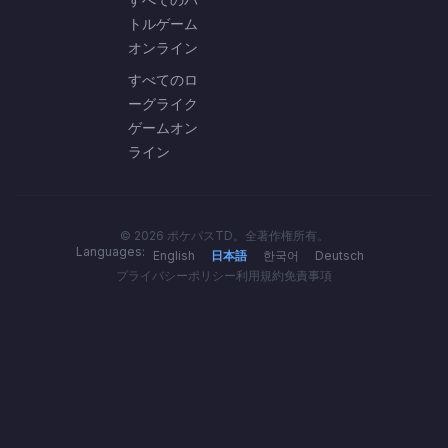
トルゲーム
オンライン
すべてのロ
ーグライク
ゲームオン
ライン
© 2026 ポケパスTD。全著作権所有。
Languages:
English
日本語
한국어
Deutsch
プライバシーポリシー
利用規約
免責事項