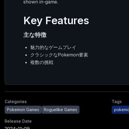
shown in-game.
Key Features
主な特徴
魅力的なゲームプレイ
クラシックなPokemon要素
複数の挑戦
Categories
Tags
Pokemon Games
Roguelike Games
pokem
Release Date
2024-11-09