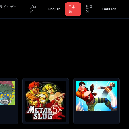
ライクゲー
ブロ
日本
한국
English
Deutsch
グ
語
어