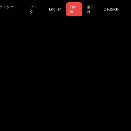
ライクゲー
ブロ
日本
한국
English
Deutsch
グ
語
어