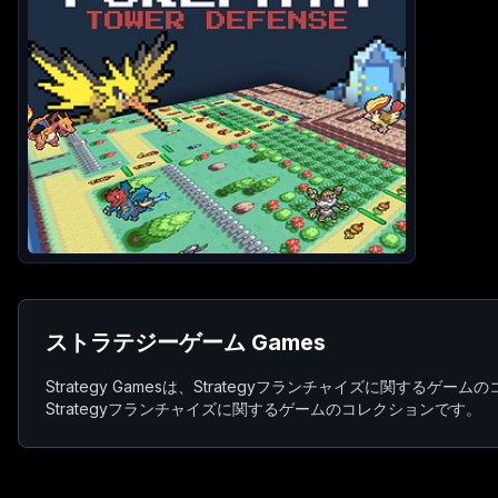
ストラテジーゲーム
Games
Strategy Gamesは、Strategyフランチャイズに関するゲームの
Strategyフランチャイズに関するゲームのコレクションです。