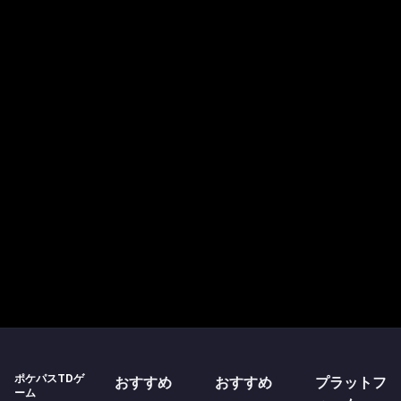
ポケパスTDゲ
おすすめ
おすすめ
プラットフ
ーム