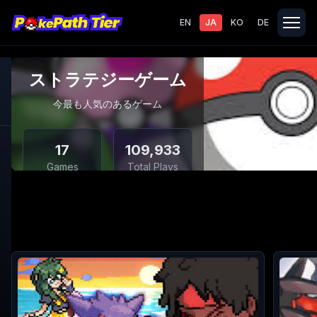
EN
JA
KO
DE
ストラテジーゲーム
今最も人気のあるゲーム
17
109,933
Games
Total Plays
4.1
3
Avg Rating
Trending
Games in
ストラテジーゲーム