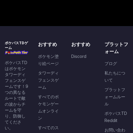
ポケパスTDゲ
おすすめ
おすすめ
プラットフ
ーム
ォーム
ポケモン塗
Discord
ポケパスTD
り絵ページ
ブログ
はポケモン
タワーディ
私たちにつ
タワーディ
フェンスゲ
いて
フェンスゲ
ームです！9
ーム
プラットフ
つの異なる
すべてのポ
ォームルー
ルートで敵
ケモンゲー
ル
の波からチ
ームを守
ムオンライ
ポケパスTD
り、防御し
ン
Reddit
てくださ
すべてのス
い。
お問い合わ