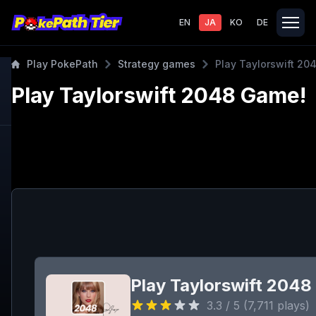
EN
JA
KO
DE
Play PokePath
Strategy games
Play Taylorswift 20
Play Taylorswift 2048 Game!
Play Taylorswift 2048
3.3
/ 5 (
7,711
plays)