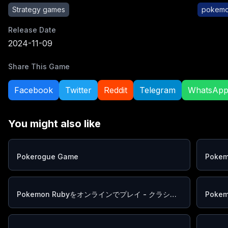
Strategy games
pokem
Release Date
2024-11-09
Share This Game
Facebook
Twitter
Reddit
Telegram
WhatsAp
You might also like
Pokerogue Game
Pokemon Rubyをオンラインでプレイ - クラシックポケモンアドベンチャーでホウエン地方を探索