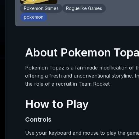
Pokemon Games
Roguelike Games
pokemon
About
Pokemon Top
Pokémon Topaz is a fan-made modification of 
offering a fresh and unconventional storyline. I
the role of a recruit in Team Rocket
How to Play
Controls
Use your keyboard and mouse to play the game. 