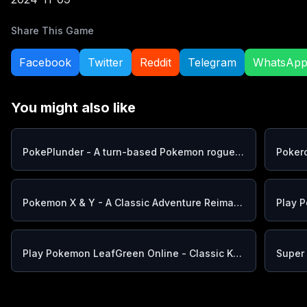
Share This Game
Facebook
Twitter
Reddit
Telegram
WhatsAp
You might also like
PokePlunder - A turn-based Pokemon roguelike game
Poker
Pokemon X & Y - A Classic Adventure Reimagined
Play Pokemon LeafGreen Online - Classic Kanto Adventure with PokeRogue-Inspired Features
Super 