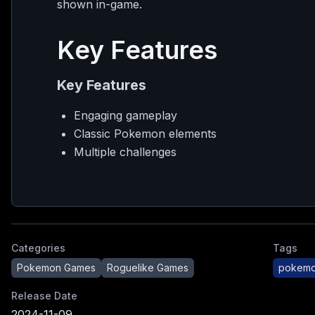
shown in-game.
Key Features
Key Features
Engaging gameplay
Classic Pokemon elements
Multiple challenges
Categories
Tags
Pokemon Games
Roguelike Games
pokem
Release Date
2024-11-09