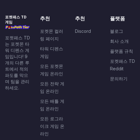
포켓패스 TD
추천
추천
플랫폼
게임
포켓몬 컬러
Discord
블로그
포켓패스 TD
링 페이지
회사 소개
는 포켓몬 타
타워 디펜스
워 디펜스 게
플랫폼 규칙
게임
임입니다! 9
포켓패스 TD
개의 다른 루
모든 포켓몬
Reddit
트에서 적의
게임 온라인
파도를 막으
문의하기
며 팀을 관리
모든 전략 게
하세요.
임 온라인
모든 배틀 게
임 온라인
모든 로그라
이크 게임 온
라인