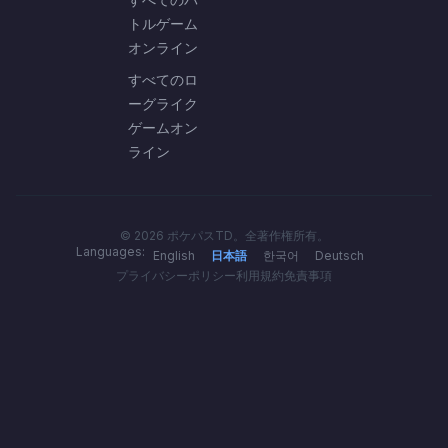
トルゲーム
オンライン
すべてのロ
ーグライク
ゲームオン
ライン
© 2026 ポケパスTD。全著作権所有。
Languages:
English
日本語
한국어
Deutsch
プライバシーポリシー
利用規約
免責事項