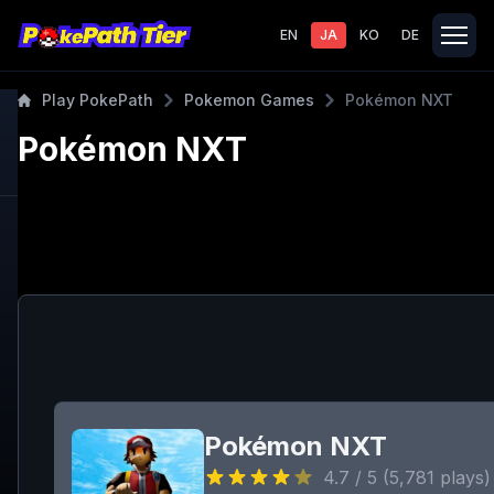
EN
JA
KO
DE
Play PokePath
Pokemon Games
Pokémon NXT
Pokémon NXT
Pokémon NXT
4.7
/ 5 (
5,781
plays)