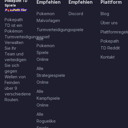
Pokepath TD
Empfehlen
Empfehlen
Plattform
Spiele
Pokemon
Discord
Blog
Pokepath
Malvorlagen
Über uns
TD ist ein
Turmverteidigungsspiele
Pokémon
Plattformregel
Turmverteidigungsspiel!
Alle
Pokepath
Verwalten
Pokemon
TD Reddit
Sie Ihr
Spiele
Team und
Kontakt
Online
verteidigen
Sie sich
Alle
gegen
Strategiespiele
Wellen von
Online
Feinden
über 9
Alle
verschiedene
Kampfspiele
Routen.
Online
Alle
Roguelike
Spiele