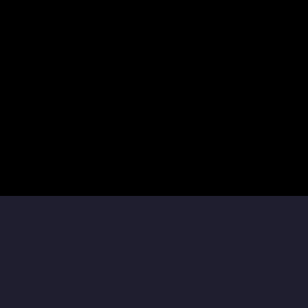
おすすめ
おすすめ