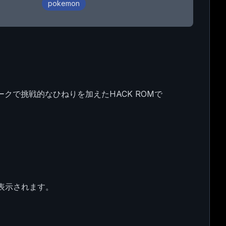
pokemon
クで挑戦的なひねりを加えたHACK ROMで
表示されます。