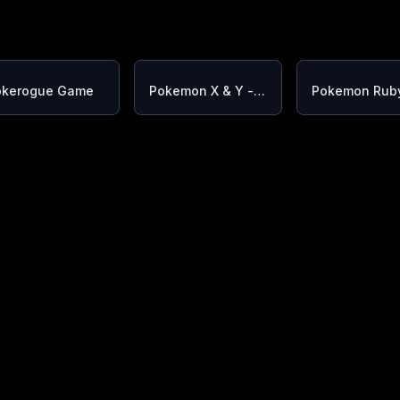
okerogue Game
Pokemon X & Y - 再構築されたクラシックアドベンチャー