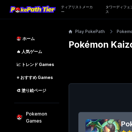
ティアリストメーカ
タワーディフェ
ー
ス
Play PokePath
Pokem
ホーム
Pokémon Kaiz
🔥
人気ゲーム
📈
トレンド
Games
⭐
おすすめ
Games
🎨
塗り絵ページ
Pokemon
Games
Po