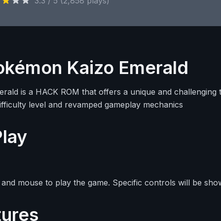
3.3
/ 5 (
2,858
plays)
okémon Kaizo Emerald
ald is a HACK ROM that offers a unique and challenging 
ifficulty level and revamped gameplay mechanics
lay
and mouse to play the game. Specific controls will be sho
tures