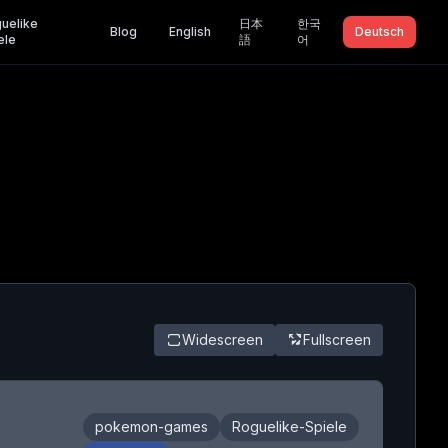
uelike
日本
한국
Blog
English
Deutsch
ele
語
어
Widescreen
Fullscreen
pokemon-games
Roguelike-Spiele