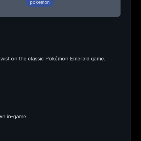
pokemon
twist on the classic Pokémon Emerald game.
wn in-game.