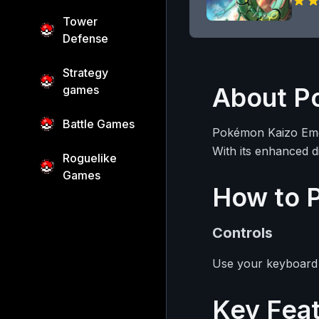
Tower
Defense
Strategy
About
P
games
Battle Games
Pokémon Kaizo Emer
With its enhanced d
Roguelike
Games
How to P
Controls
Use your keyboard 
Key Fea