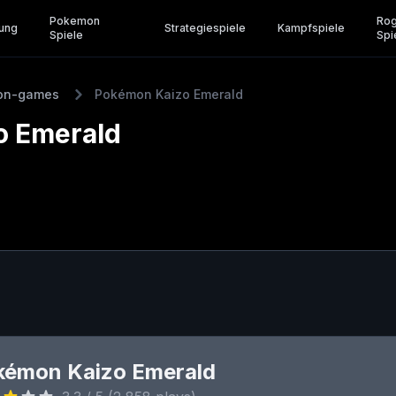
Pokemon
Rog
gung
Strategiespiele
Kampfspiele
Spiele
Spi
on-games
Pokémon Kaizo Emerald
o Emerald
kémon Kaizo Emerald