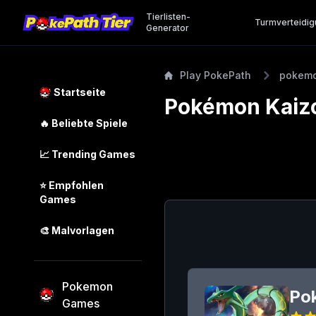
Tierlisten-
Turmverteidi
Generator
Play PokePath
pokem
Startseite
Pokémon Kaiz
🔥
Beliebte Spiele
📈
Trending
Games
⭐
Empfohlen
Games
🎨
Malvorlagen
Pokemon
Po
Games