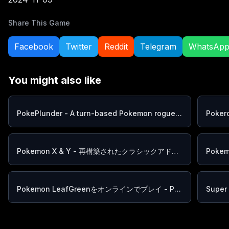
Share This Game
Facebook
Twitter
Reddit
Telegram
WhatsAp
You might also like
PokePlunder - A turn-based Pokemon roguelike game
Poker
Pokemon X & Y - 再構築されたクラシックアドベンチャー
Pokemon LeafGreenをオンラインでプレイ - PokeRogueにインスパイアされた機能を持つクラシックカントー地方の冒険
Super 