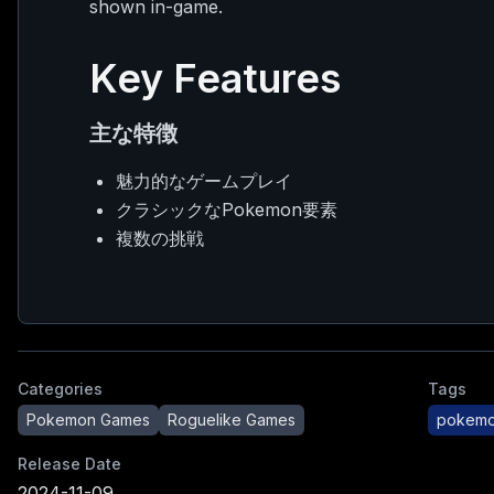
shown in-game.
Key Features
主な特徴
魅力的なゲームプレイ
クラシックなPokemon要素
複数の挑戦
Categories
Tags
Pokemon Games
Roguelike Games
pokem
Release Date
2024-11-09