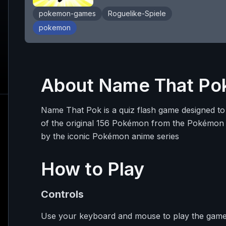
pokemon-games
Roguelike-Spiele
pokemon
About
Name That Po
Name That Pok is a quiz flash game designed to
of the original 156 Pokémon from the Pokémon 
by the iconic Pokémon anime series
How to Play
Controls
Use your keyboard and mouse to play the game. 