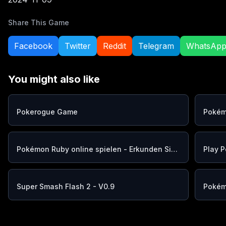
Share This Game
Facebook
Twitter
Reddit
Telegram
WhatsAp
You might also like
Pokerogue Game
Pokémon Ruby online spielen - Erkunden Sie die Hoenn-Region im klassischen Pokémon-Abenteuer
Super Smash Flash 2 - V0.9
Pokém