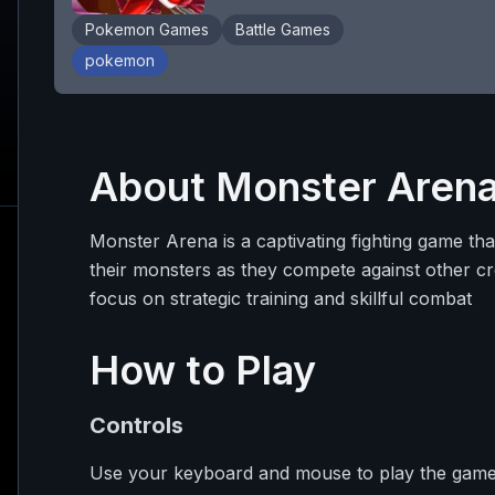
Pokemon Games
Battle Games
pokemon
About
Monster Aren
Monster Arena is a captivating fighting game tha
their monsters as they compete against other cr
focus on strategic training and skillful combat
How to Play
Controls
Use your keyboard and mouse to play the game. 