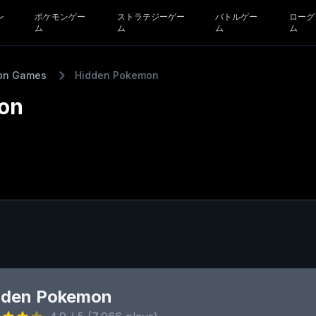
ン
ポケモンゲー
ストラテジーゲー
バトルゲー
ローグ
ム
ム
ム
ム
on Games
Hidden Pokemon
on
dden Pokemon