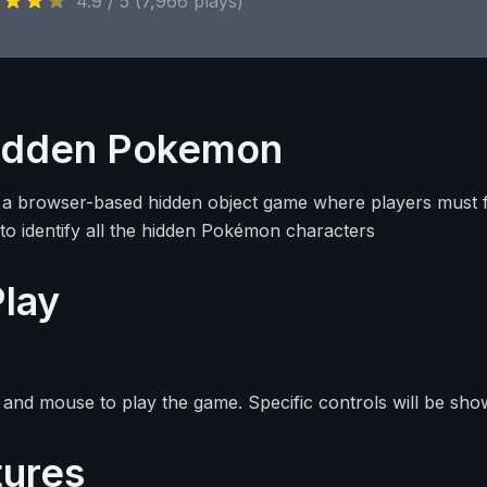
4.9
/ 5 (
7,966
plays)
idden Pokemon
a browser-based hidden object game where players must fi
 to identify all the hidden Pokémon characters
lay
and mouse to play the game. Specific controls will be sho
tures