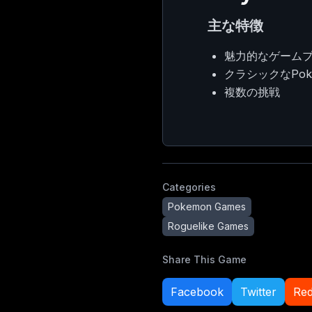
主な特徴
魅力的なゲーム
クラシックなPok
複数の挑戦
Categories
Pokemon Games
Roguelike Games
Share This Game
Facebook
Twitter
Red