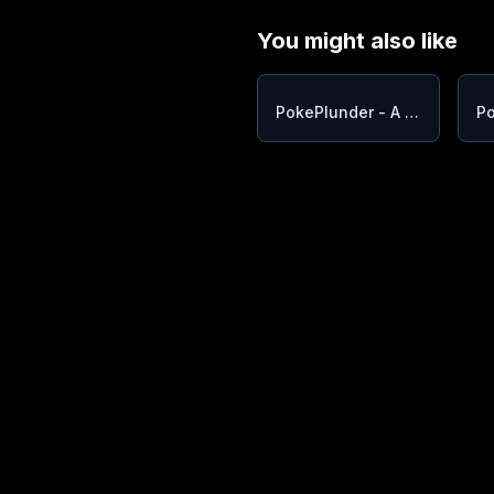
You might also like
PokePlunder - A turn-based Pokemon roguelike game
P