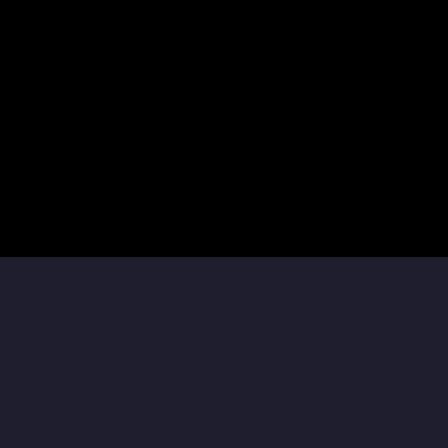
ポケパスTDゲーム