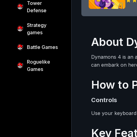
Tower
Defense
Strategy
games
About
D
Battle Games
Dynamons 4 is an ac
Roguelike
can embark on hero
Games
How to P
Controls
Use your keyboard 
Key Fea