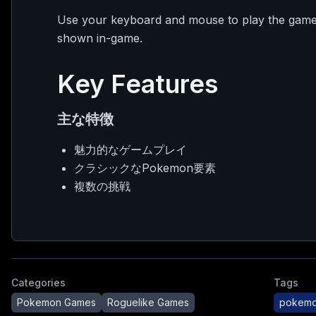
Use your keyboard and mouse to play the game. 
shown in-game.
Key Features
主な特徴
魅力的なゲームプレイ
クラシックなPokemon要素
複数の挑戦
Categories
Tags
Pokemon Games
Roguelike Games
pokem