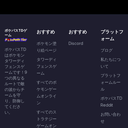
ポケパスTDゲ
おすすめ
おすすめ
プラットフ
ーム
ォーム
ポケモン塗
Discord
ポケパスTD
り絵ページ
ブログ
はポケモン
タワーディ
私たちにつ
タワーディ
フェンスゲ
いて
フェンスゲ
ームです！9
ーム
プラットフ
つの異なる
すべてのポ
ォームルー
ルートで敵
ケモンゲー
ル
の波からチ
ームを守
ムオンライ
ポケパスTD
り、防御し
ン
Reddit
てくださ
すべてのス
い。
お問い合わ
トラテジー
せ
ゲームオン