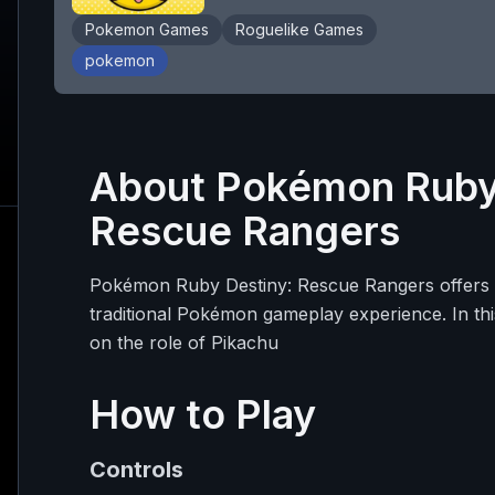
Pokemon Games
Roguelike Games
pokemon
About
Pokémon Ruby
Rescue Rangers
Pokémon Ruby Destiny: Rescue Rangers offers a
traditional Pokémon gameplay experience. In th
on the role of Pikachu
How to Play
Controls