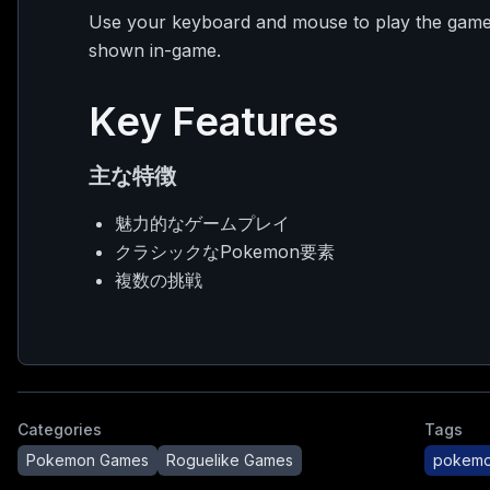
Use your keyboard and mouse to play the game. 
shown in-game.
Key Features
主な特徴
魅力的なゲームプレイ
クラシックなPokemon要素
複数の挑戦
Categories
Tags
Pokemon Games
Roguelike Games
pokem