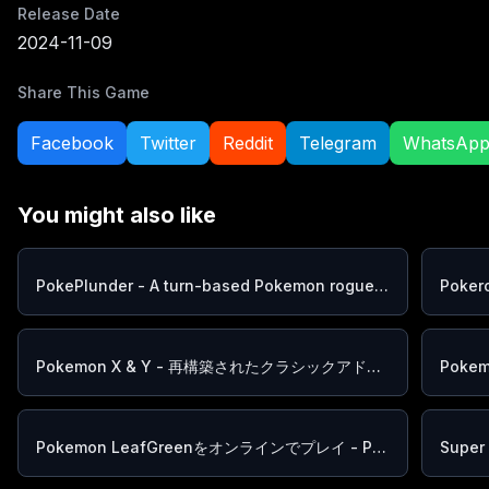
Release Date
2024-11-09
Share This Game
Facebook
Twitter
Reddit
Telegram
WhatsAp
You might also like
PokePlunder - A turn-based Pokemon roguelike game
Poker
Pokemon X & Y - 再構築されたクラシックアドベンチャー
Pokemon LeafGreenをオンラインでプレイ - PokeRogueにインスパイアされた機能を持つクラシックカントー地方の冒険
Super 