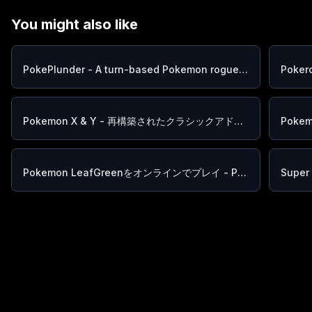
You might also like
PokePlunder - A turn-based Pokemon roguelike game
Poker
Pokemon X & Y - 再構築されたクラシックアドベンチャー
Pokemon LeafGreenをオンラインでプレイ - PokeRogueにインスパイアされた機能を持つクラシックカントー地方の冒険
Super 