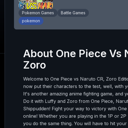
Pokemon Games
Battle Games
pokemon
About
One Piece Vs 
Zoro
Welcome to One Piece vs Naruto CR, Zoro Editio
now put their characters to the test, well, with 
It's another amazing anime fighting game, and yes
Do it with Luffy and Zoro from One Piece, Nar
Shippudden! Fight your way to victory with One
online! Whether you are playing in the 1P or 2P
you do the same thing. You will have to hit you