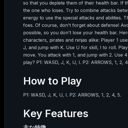
so that you deplete them of their health bar. If t
the one who loses. Try to combine attacks bet
energy to use the special attacks and abilities.
foes. Of course, don't forget about defense! Av
possible, so you don't lose your health bar. He
characters, pirates and ninjas alike: Player 1 
J, and jump with K. Use U for skill, I to roll. 
move. You attack with 1, and jump with 2. Use 4 f
play? P1: WASD, J, K, U, I. P2: ARROWS, 1, 2, 4,
How to Play
P1: WASD, J, K, U, I. P2: ARROWS, 1, 2, 4, 5.
Key Features
主な特徴