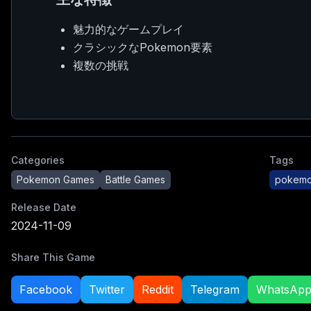
魅力的なゲームプレイ
クラシックなPokemon要素
複数の挑戦
Categories
Tags
Pokemon Games
Battle Games
pokem
Release Date
2024-11-09
Share This Game
Facebook
Twitter
Reddit
Telegram
WhatsAp