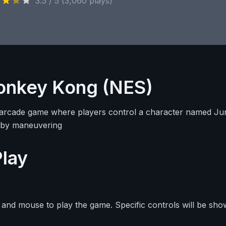
3.5
/ 5 (
3,060
plays)
onkey Kong (NES)
arcade game where players control a character named Jum
by maneuvering
lay
and mouse to play the game. Specific controls will be sho