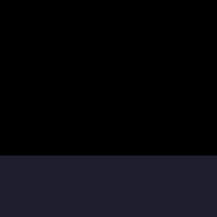
ポケパスTDゲーム