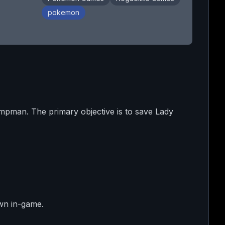
pokemon
pman. The primary objective is to save Lady
wn in-game.