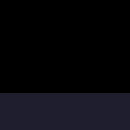
おすすめ
おすすめ