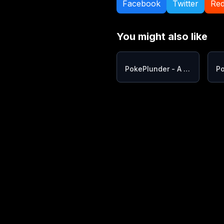
Facebook
Twitter
Red
You might also like
PokePlunder - A turn-based Pokemon roguelike game
P