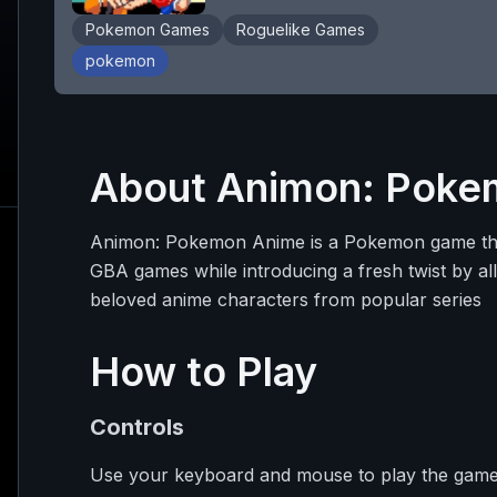
Pokemon Games
Roguelike Games
pokemon
About
Animon: Poke
Animon: Pokemon Anime is a Pokemon game tha
GBA games while introducing a fresh twist by al
beloved anime characters from popular series
How to Play
Controls
Use your keyboard and mouse to play the game. 