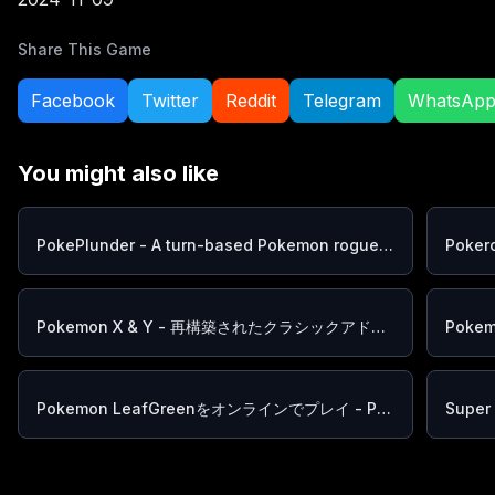
Share This Game
Facebook
Twitter
Reddit
Telegram
WhatsAp
You might also like
PokePlunder - A turn-based Pokemon roguelike game
Poker
Pokemon X & Y - 再構築されたクラシックアドベンチャー
Pokemon LeafGreenをオンラインでプレイ - PokeRogueにインスパイアされた機能を持つクラシックカントー地方の冒険
Super 