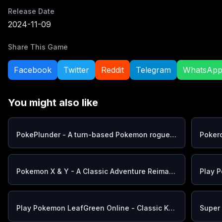
Release Date
2024-11-09
Share This Game
Facebook
Twitter
Reddit
Telegram
WhatsAp
You might also like
PokePlunder - A turn-based Pokemon roguelike game
Poker
Pokemon X & Y - A Classic Adventure Reimagined
Play Pokemon LeafGreen Online - Classic Kanto Adventure with PokeRogue-Inspired Features
Super 