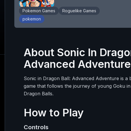
Pokemon Games
Roguelike Games
pokemon
About
Sonic In Dragon
Advanced Adventure
Sonic in Dragon Ball: Advanced Adventure is a 
game that follows the journey of young Goku in 
Dragon Balls.
How to Play
Controls