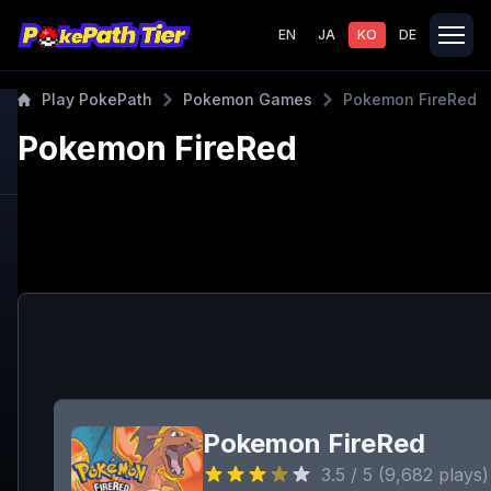
EN
JA
KO
DE
Play PokePath
Pokemon Games
Pokemon FireRed
Pokemon FireRed
Pokemon FireRed
3.5
/ 5 (
9,682
plays)