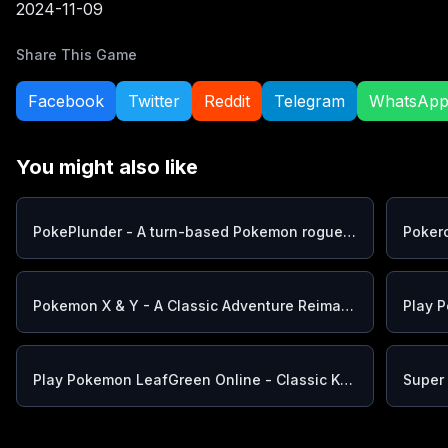
2024-11-09
Share This Game
Facebook
Twitter
Reddit
Telegram
WhatsAp
You might also like
PokePlunder - A turn-based Pokemon roguelike game
Poker
Pokemon X & Y - A Classic Adventure Reimagined
Play Pokemon LeafGreen Online - Classic Kanto Adventure with PokeRogue-Inspired Features
Super 