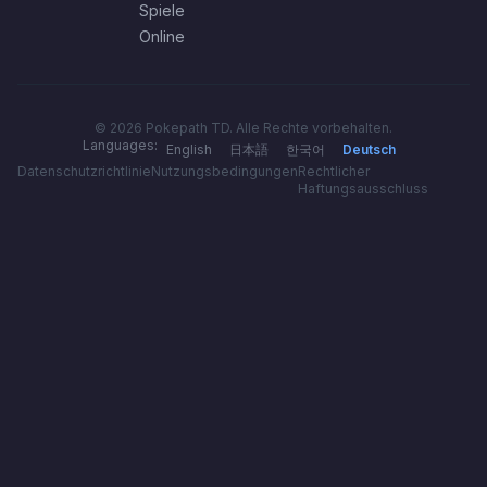
Spiele
Online
© 2026 Pokepath TD. Alle Rechte vorbehalten.
Languages:
English
日本語
한국어
Deutsch
Datenschutzrichtlinie
Nutzungsbedingungen
Rechtlicher
Haftungsausschluss