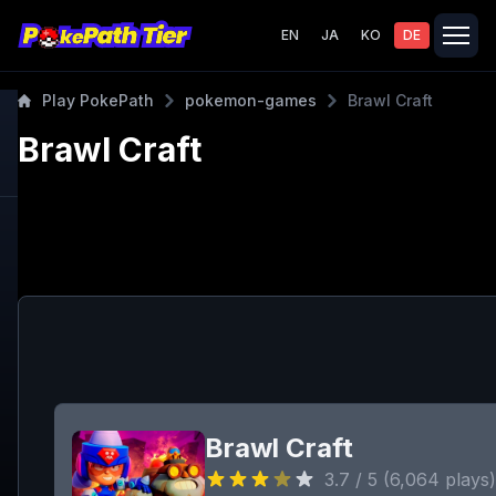
EN
JA
KO
DE
Play PokePath
pokemon-games
Brawl Craft
Brawl Craft
Brawl Craft
3.7
/ 5 (
6,064
plays)