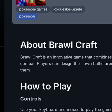
pokemon-games
Roguelike-Spiele
pokemon
About
Brawl Craft
Brawl Craft is an innovative game that combines 
combat. Players can design their own battle are
them
How to Play
Controls
Use your keyboard and mouse to play the game. 