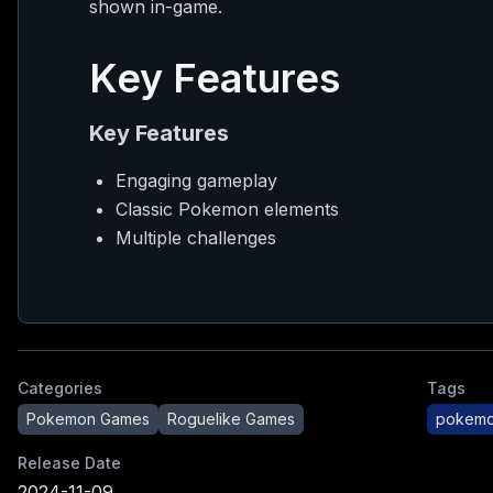
shown in-game.
Key Features
Key Features
Engaging gameplay
Classic Pokemon elements
Multiple challenges
Categories
Tags
Pokemon Games
Roguelike Games
pokem
Release Date
2024-11-09