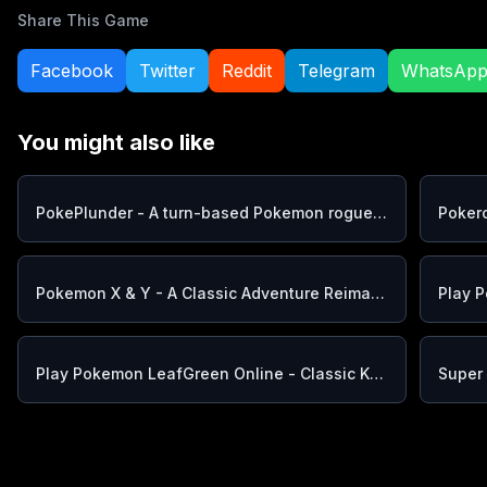
Share This Game
Facebook
Twitter
Reddit
Telegram
WhatsAp
You might also like
PokePlunder - A turn-based Pokemon roguelike game
Poker
Pokemon X & Y - A Classic Adventure Reimagined
Play Pokemon LeafGreen Online - Classic Kanto Adventure with PokeRogue-Inspired Features
Super 