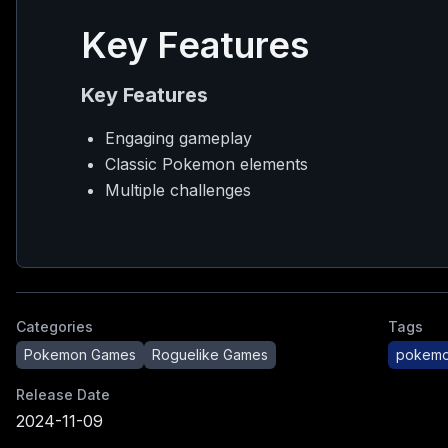
Key Features
Key Features
Engaging gameplay
Classic Pokemon elements
Multiple challenges
Categories
Tags
Pokemon Games
Roguelike Games
pokem
Release Date
2024-11-09