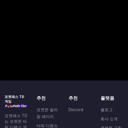
포켓패스 TD
추천
추천
플랫폼
게임
포켓몬 컬러
Discord
블로그
포켓패스 TD
링 페이지
회사 소개
는 포켓몬 타
타워 디펜스
워 디펜스 게
플랫폼 규칙