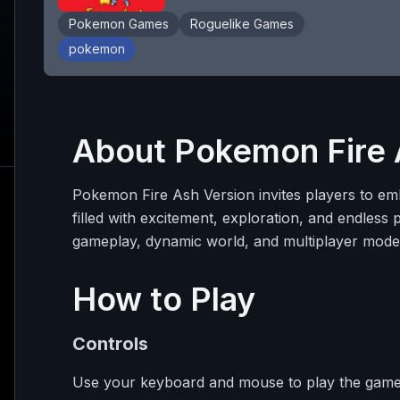
Pokemon Games
Roguelike Games
pokemon
About
Pokemon Fire 
Pokemon Fire Ash Version invites players to e
filled with excitement, exploration, and endless po
gameplay, dynamic world, and multiplayer mode
How to Play
Controls
Use your keyboard and mouse to play the game. 