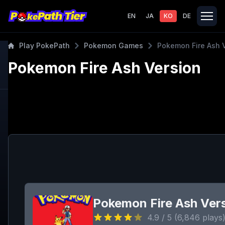
EN
JA
KO
DE
Play PokePath
Pokemon Games
Pokemon Fire Ash 
Pokemon Fire Ash Version
Pokemon Fire Ash Ver
4.9
/ 5 (
6,846
plays