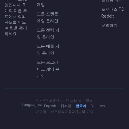
게임
임입니다! 9
포켓패스 TD
개의 다른 루
모든 포켓몬
Reddit
트에서 적의
게임 온라인
파도를 막으
문의하기
며 팀을 관리
모든 전략 게
하세요.
임 온라인
모든 배틀 게
임 온라인
모든 로그라
이크 게임 온
라인
© 2026 포켓패스 TD. 모든 권리 보유.
Languages:
English
日本語
한국어
Deutsch
개인정보 보호정책
이용약관
법적 고지