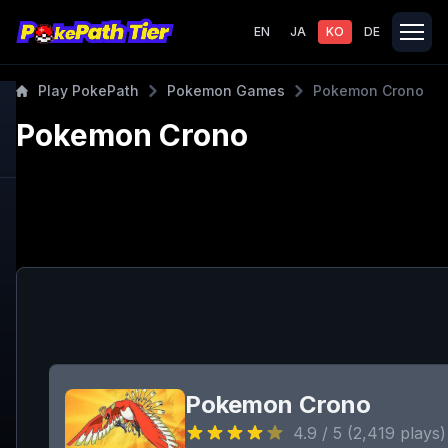
EN
JA
KO
DE
Play PokePath
Pokemon Games
Pokemon Crono
Pokemon Crono
Pokemon Crono
4.9
/ 5 (
2,419
plays)