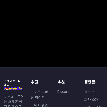
포켓패스 TD
추천
추천
플랫폼
게임
포켓몬 컬러
Discord
블로그
포켓패스 TD
링 페이지
회사 소개
는 포켓몬 타
타워 디펜스
워 디펜스 게
플랫폼 규칙