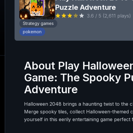
Puzzle Adventure
3.6
/ 5 (
2,611
plays)
Strategy games
pokemon
About
Play Hallowee
Game: The Spooky P
Adventure
Halloween 2048 brings a haunting twist to the 
Merge spooky tiles, collect Halloween-themed c
yourself in this eerily entertaining game perfec