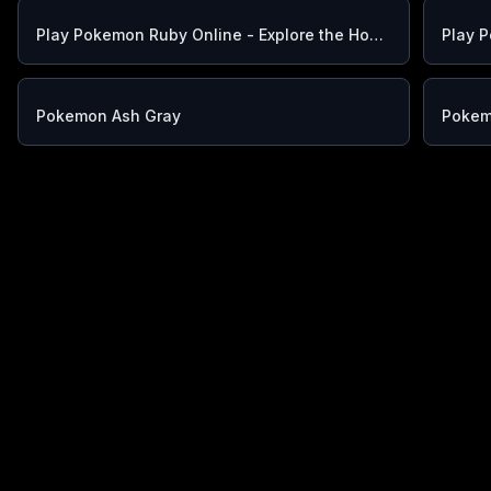
Play Pokemon Ruby Online - Explore the Hoenn Region in Classic Pokemon Adventure
Pokemon Ash Gray
Pokem