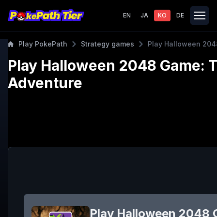
EN
JA
KO
DE
Play PokePath
Strategy games
Play Halloween 204
Play Halloween 2048 Game: 
Adventure
Play Halloween 2048 