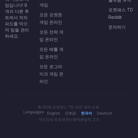
게임
임입니다! 9
포켓패스 TD
개의 다른 루
모든 포켓몬
Reddit
트에서 적의
게임 온라인
파도를 막으
문의하기
며 팀을 관리
모든 전략 게
하세요.
임 온라인
모든 배틀 게
임 온라인
모든 로그라
이크 게임 온
라인
© 2026 포켓패스 TD. 모든 권리 보유.
Languages:
English
日本語
한국어
Deutsch
개인정보 보호정책
이용약관
법적 고지