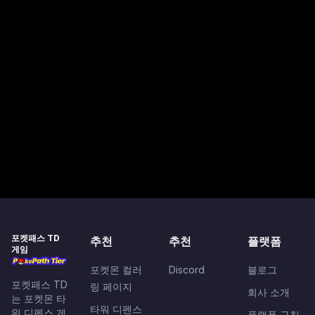
포켓패스 TD
추천
추천
플랫폼
게임
포켓몬 컬러
Discord
블로그
포켓패스 TD
링 페이지
회사 소개
는 포켓몬 타
타워 디펜스
워 디펜스 게
플랫폼 규칙