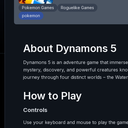
Pokemon Games
Roguelike Games
pokemon
About
Dynamons 5
Dynamons 5 is an adventure game that immerses p
mystery, discovery, and powerful creatures k
journey through four distinct worlds – the Wate
How to Play
Controls
Use your keyboard and mouse to play the game. 