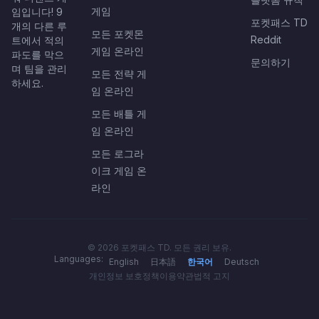
게임
임입니다! 9
포켓패스 TD
개의 다른 루
모든 포켓몬
Reddit
트에서 적의
게임 온라인
파도를 막으
문의하기
며 팀을 관리
모든 전략 게
하세요.
임 온라인
모든 배틀 게
임 온라인
모든 로그라
이크 게임 온
라인
© 2026 포켓패스 TD. 모든 권리 보유.
Languages:
English
日本語
한국어
Deutsch
개인정보 보호정책
이용약관
법적 고지