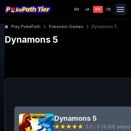
EN
JA
KO
DE
Play PokePath
Pokemon Games
Dynamons 5
Dynamons 5
Dynamons 5
5.0
/ 5 (
4,305
plays)