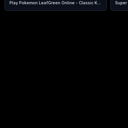
Play Pokemon LeafGreen Online - Classic Kanto Adventure with PokeRogue-Inspired Features
Super 