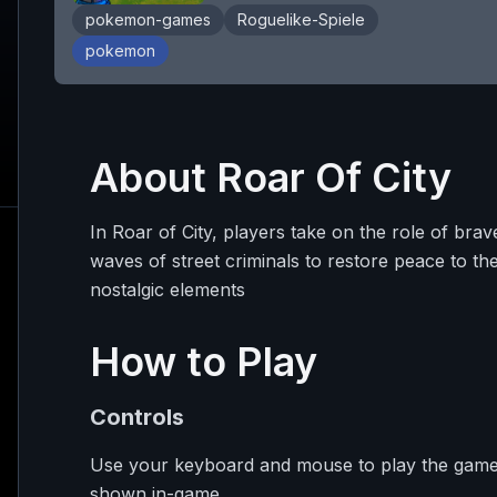
pokemon-games
Roguelike-Spiele
pokemon
About
Roar Of City
In Roar of City, players take on the role of brave
waves of street criminals to restore peace to th
nostalgic elements
How to Play
Controls
Use your keyboard and mouse to play the game. 
shown in-game.