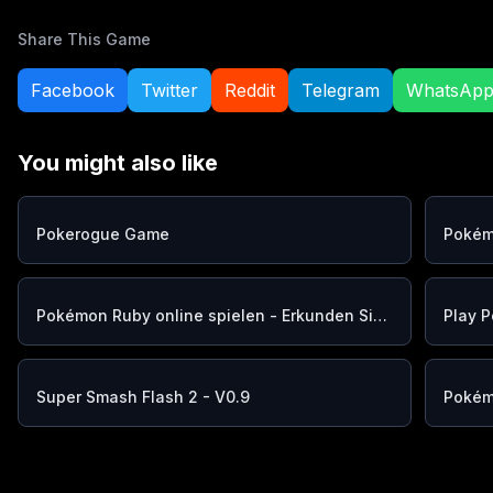
Share This Game
Facebook
Twitter
Reddit
Telegram
WhatsAp
You might also like
Pokerogue Game
Pokémon Ruby online spielen - Erkunden Sie die Hoenn-Region im klassischen Pokémon-Abenteuer
Super Smash Flash 2 - V0.9
Pokém