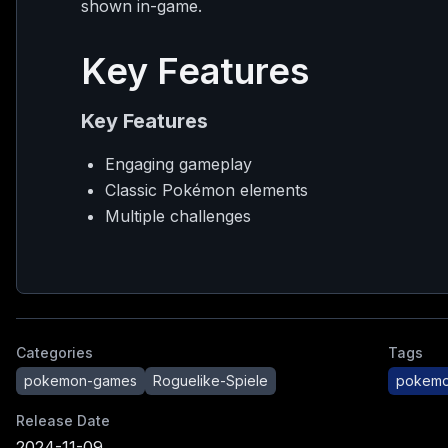
shown in-game.
Key Features
Key Features
Engaging gameplay
Classic Pokémon elements
Multiple challenges
Categories
Tags
pokemon-games
Roguelike-Spiele
pokem
Release Date
2024-11-09