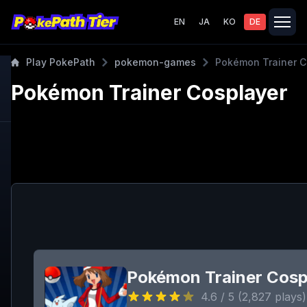
EN
JA
KO
DE
Play PokePath
pokemon-games
Pokémon Trainer C
Pokémon Trainer Cosplayer
Pokémon Trainer Cosp
4.6
/ 5 (
2,827
plays)