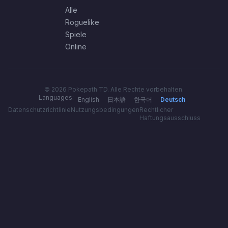
Alle
Roguelike
Spiele
Online
© 2026 Pokepath TD. Alle Rechte vorbehalten.
Languages:
English
日本語
한국어
Deutsch
Datenschutzrichtlinie
Nutzungsbedingungen
Rechtlicher
Haftungsausschluss