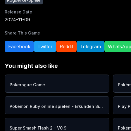
Roguelike-Spiele
Release Date
2024-11-09
Share This Game
Facebook
Twitter
Reddit
Telegram
WhatsAp
You might also like
Pokerogue Game
Pokémon Ruby online spielen - Erkunden Sie die Hoenn-Region im klassischen Pokémon-Abenteuer
Super Smash Flash 2 - V0.9
Pokém