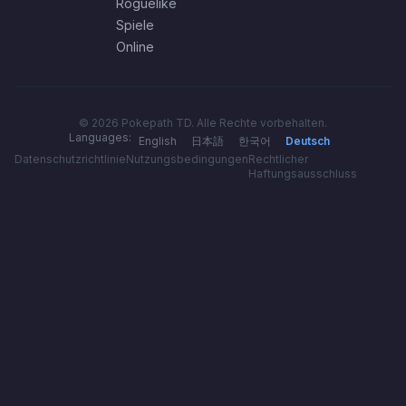
Roguelike
Spiele
Online
© 2026 Pokepath TD. Alle Rechte vorbehalten.
Languages:
English
日本語
한국어
Deutsch
Datenschutzrichtlinie
Nutzungsbedingungen
Rechtlicher
Haftungsausschluss