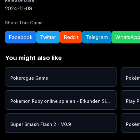
Release Date
2024-11-09
Share This Game
Facebook
Twitter
Reddit
Telegram
WhatsAp
You might also like
Pokerogue Game
Pokémon Ruby online spielen - Erkunden Sie die Hoenn-Region im klassischen Pokémon-Abenteuer
Super Smash Flash 2 - V0.9
Pokém