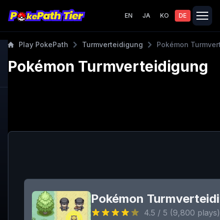
EN
JA
KO
DE
Play PokePath
Turmverteidigung
Pokémon Turmvert
Pokémon Turmverteidigung
Pokémon Turmverteid
4.5
/ 5 (
9,800
plays)