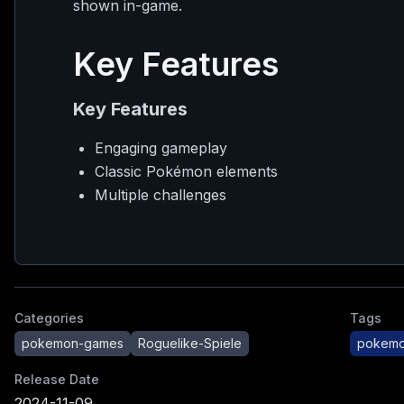
shown in-game.
Key Features
Key Features
Engaging gameplay
Classic Pokémon elements
Multiple challenges
Categories
Tags
pokemon-games
Roguelike-Spiele
pokem
Release Date
2024-11-09