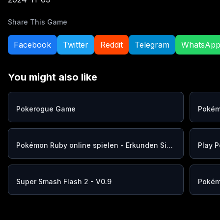
Share This Game
Facebook
Twitter
Reddit
Telegram
WhatsAp
You might also like
Pokerogue Game
Pokémon Ruby online spielen - Erkunden Sie die Hoenn-Region im klassischen Pokémon-Abenteuer
Super Smash Flash 2 - V0.9
Pokém