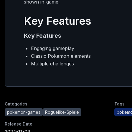
shown in-game.
Key Features
Key Features
Engaging gameplay
Classic Pokémon elements
Multiple challenges
Categories
Tags
pokemon-games
Roguelike-Spiele
pokem
Release Date
2024-11-09