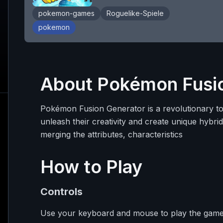
pokemon-games
Roguelike-Spiele
pokemon
About
Pokémon Fusi
Pokémon Fusion Generator is a revolutionary to
unleash their creativity and create unique hyb
merging the attributes, characteristics
How to Play
Controls
Use your keyboard and mouse to play the game. 