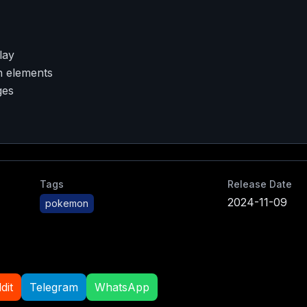
lay
n elements
ges
Tags
Release Date
2024-11-09
pokemon
dit
Telegram
WhatsApp