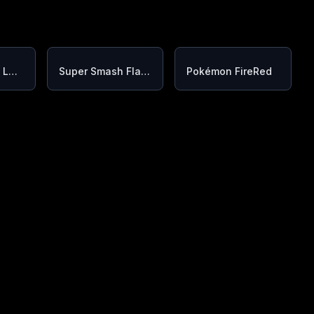
Play Pokémon LeafGreen Online - Classic Kanto Adventure with PokeRogue-Inspired Features
Super Smash Flash 2 - V0.9
Pokémon FireRed