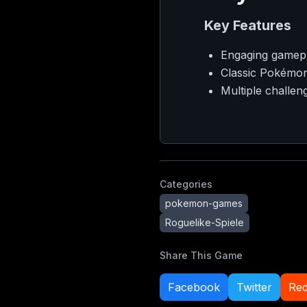
Key Features
Engaging gamep
Classic Pokémo
Multiple challen
Categories
pokemon-games
Roguelike-Spiele
Share This Game
Facebook
Twitter
Red