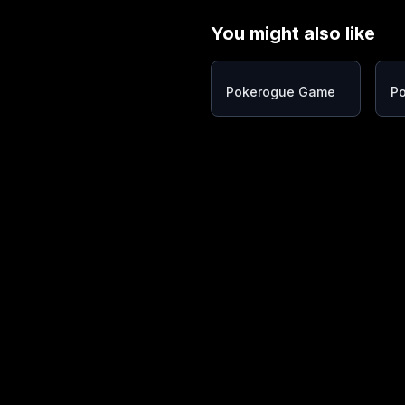
You might also like
Pokerogue Game