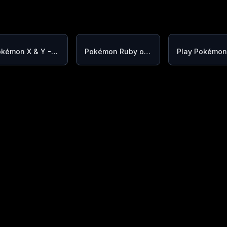
Pokémon X & Y - Ein klassisches Abenteuer neu interpretiert
Pokémon Ruby online spielen - Erkunden Sie die Hoenn-Region im klassischen Pokémon-Abenteuer