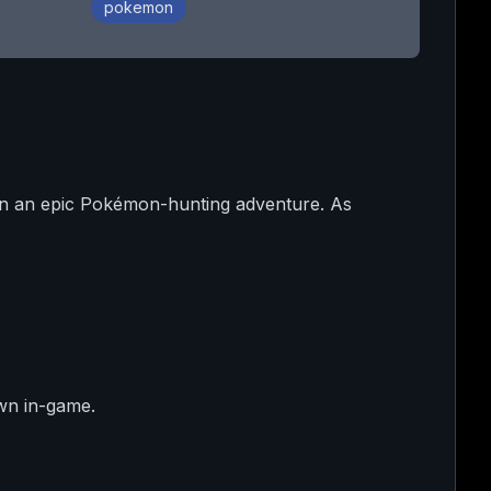
pokemon
on an epic Pokémon-hunting adventure. As
wn in-game.