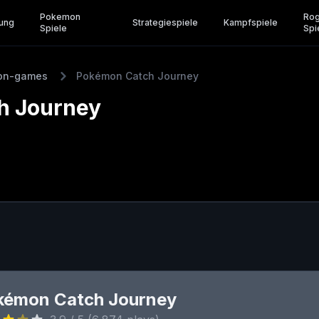
Pokemon
Rog
gung
Strategiespiele
Kampfspiele
Spiele
Spi
on-games
Pokémon Catch Journey
h Journey
kémon Catch Journey