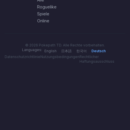
Roguelike
Spiele
Online
© 2026 Pokepath TD. Alle Rechte vorbehalten.
Languages:
English
日本語
한국어
Deutsch
Datenschutzrichtlinie
Nutzungsbedingungen
Rechtlicher
Haftungsausschluss