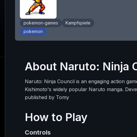
pokemon-games
Kampfspiele
pokemon
About
Naruto: Ninja 
Naruto: Ninja Council is an engaging action ga
Kishimoto's widely popular Naruto manga. Deve
published by Tomy
How to Play
Controls