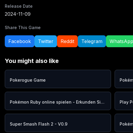
Release Date
2024-11-09
Share This Game
Facebook
Twitter
Reddit
Telegram
WhatsAp
You might also like
Pokerogue Game
Pokémon Ruby online spielen - Erkunden Sie die Hoenn-Region im klassischen Pokémon-Abenteuer
Super Smash Flash 2 - V0.9
Pokém