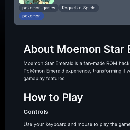
pokemon-games
Roguelike-Spiele
pokemon
About
Moemon Star 
Moemon Star Emerald is a fan-made ROM hack tha
Pokémon Emerald experience, transforming it w
gameplay features
How to Play
Controls
Use your keyboard and mouse to play the game. 