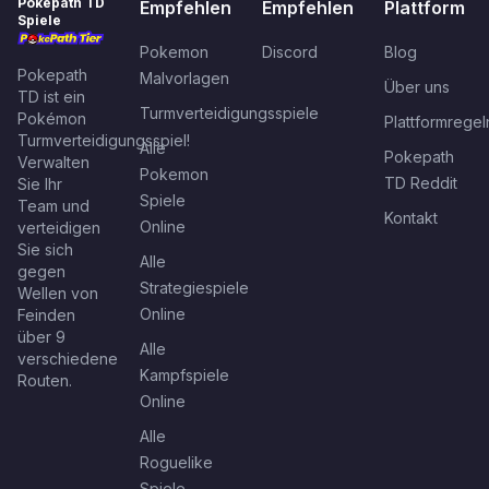
Pokepath TD
Empfehlen
Empfehlen
Plattform
Spiele
Pokemon
Discord
Blog
Pokepath
Malvorlagen
Über uns
TD ist ein
Turmverteidigungsspiele
Pokémon
Plattformregel
Turmverteidigungsspiel!
Alle
Pokepath
Verwalten
Pokemon
TD Reddit
Sie Ihr
Spiele
Team und
Kontakt
Online
verteidigen
Sie sich
Alle
gegen
Strategiespiele
Wellen von
Online
Feinden
über 9
Alle
verschiedene
Kampfspiele
Routen.
Online
Alle
Roguelike
Spiele