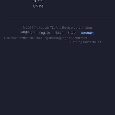
Online
© 2026 Pokepath TD. Alle Rechte vorbehalten.
Languages:
English
日本語
한국어
Deutsch
Datenschutzrichtlinie
Nutzungsbedingungen
Rechtlicher
Haftungsausschluss