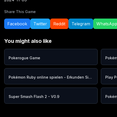
Share This Game
Facebook
Twitter
Reddit
Telegram
WhatsAp
You might also like
Pokerogue Game
Pokémon Ruby online spielen - Erkunden Sie die Hoenn-Region im klassischen Pokémon-Abenteuer
Super Smash Flash 2 - V0.9
Pokém