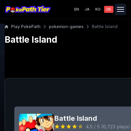
EN
JA
KO
DE
Play PokePath
pokemon-games
Battle Island
Battle Island
Battle Island
4.5
/ 5 (
6,723
plays)