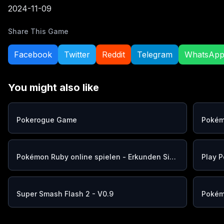
2024-11-09
Share This Game
Facebook
Twitter
Reddit
Telegram
WhatsAp
You might also like
Pokerogue Game
Pokémon Ruby online spielen - Erkunden Sie die Hoenn-Region im klassischen Pokémon-Abenteuer
Super Smash Flash 2 - V0.9
Pokém